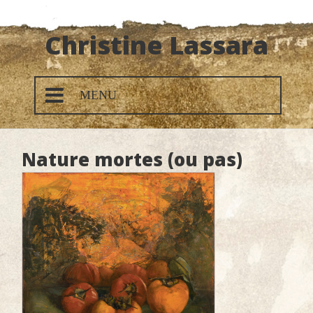
Christine Lassara
MENU
Acceuil
Nature mortes (ou pas)
Techniques
Peintures
Dessins
Thèmes