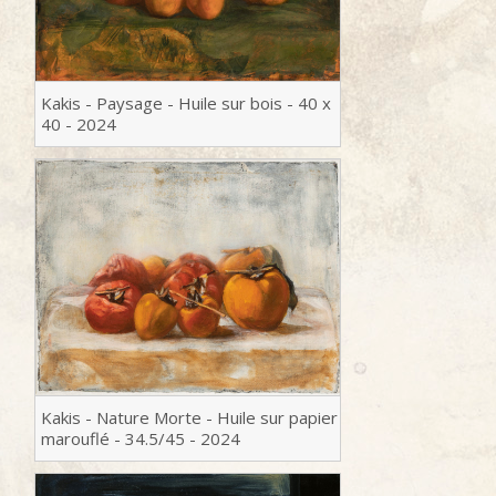
Serie Mirages
Serie Pontons
Kakis - Paysage - Huile sur bois - 40 x
40 - 2024
Serie Des Zincs
D’après
Nature mortes (ou pas)
Expositions
Exposition 2016 GLV
Kakis - Nature Morte - Huile sur papier
marouflé - 34.5/45 - 2024
Biographie